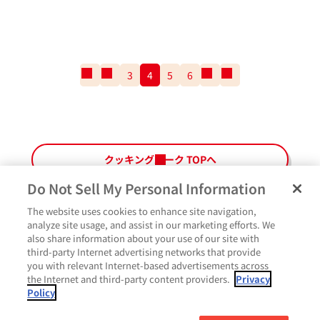
一
前
3
4
5
6
次
一
番
の
の
番
最
ペ
ペ
最
初
ー
ー
後
の
ジ
ジ
の
ペ
ペ
クッキングパーク TOPへ
ー
ー
ジ
ジ
Do Not Sell My Personal Information
The website uses cookies to enhance site navigation,
ペ
よくあるご質問
ご利用規約
Glicoメンバーズ会員規約
プライバシーポリシー
analyze site usage, and assist in our marketing efforts. We
ー
also share information about your use of our site with
サイトマップ
お問い合わせ
Cookie設定
Glicoホームページ
ジ
third-party Internet advertising networks that provide
最
いいね
you with relevant Internet-based advertisements across
上
the Internet and third-party content providers.
Privacy
部
Policy
に
コメント
戻