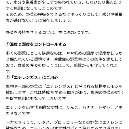
て、水分や栄養素が少しずつ失われていき、しなびたり傷んだり
する原因になってしまうのです。
そのため、野菜の呼吸をできるだけゆっくりにして、水分や栄養
素が逃げないように保存しましょう。
野菜を長持ちさせるコツは、主に次の3つです。
①温度と湿度をコントロールする
多くの野菜にとって快適なのは、やや低めの温度で湿度がしっか
り保たれている環境です。冷蔵庫の野菜室はその条件を満たして
おり、野菜の呼吸をゆっくりにして、乾燥からも守ってくれま
す。
②「エチレンガス」にご用心
果物や一部の野菜は「エチレンガス」と呼ばれる植物ホルモンを
放出します。これは熟成 を早める働きがあり、周囲の野菜の劣化
を促す原因にもなってしまいます。
エチレンを出す代表的な食材は、りんご、バナナ、トマト、アボ
カドなどです。
一方できゅうり、レタス、ブロッコリーなどの野菜はエチレンに
敏感なため、エチレンを出す食材の近くで保存するのは避けまし