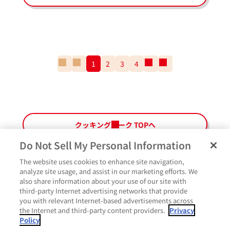
一
前
1
2
3
4
次
一
番
の
の
番
最
ペ
ペ
最
初
ー
ー
後
の
ジ
ジ
の
ペ
ペ
クッキングパーク TOPへ
ー
ー
ジ
ジ
Do Not Sell My Personal Information
The website uses cookies to enhance site navigation,
ペ
よくあるご質問
ご利用規約
Glicoメンバーズ会員規約
プライバシーポリシー
analyze site usage, and assist in our marketing efforts. We
ー
also share information about your use of our site with
サイトマップ
お問い合わせ
Cookie設定
Glicoホームページ
ジ
third-party Internet advertising networks that provide
最
いいね
you with relevant Internet-based advertisements across
上
the Internet and third-party content providers.
Privacy
部
Policy
に
コメント