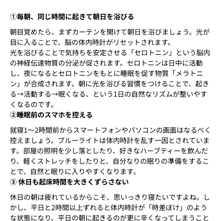
①毎朝、同じ時間に起きて朝日を浴びる
朝目覚めたら、まずカーテンを開けて朝日を浴びましょう。光が
目に入ることで、脳の体内時計がリセットされます。
光を浴びることで気持ちを安定させる「セロトニン」という脳内
の神経伝達物質の分泌が促されます。セロトニンは日中に活動
し、夜になるとセロトニンをもとに睡眠を促す物質「メラトニ
ン」が合成されます。朝に光を浴びる習慣をつけることで、起き
る→活動する→眠くなる、という1日の自然なリズムが整いやす
くなるのです。
②睡眠前のスマホを控える
就寝1〜2時間前からスマートフォンやパソコンの画面はなるべく
控えましょう。ブルーライトは体内時計を乱す一因とされていま
す。部屋の照明を少し落としたり、好きなハーブティーを飲んだ
り、軽くストレッチをしたりと、自分なりの眠りの準備をするこ
とで、自然と眠りに入りやすくなります。
③ 休日も起床時間を大きくずらさない
休日の朝は疲れているからこそ、思いっきり寝たいですよね。し
かし、平日と2時間以上ずれると体内時計が「時差ぼけ」のよう
な状態になり、平日の朝に起きるのが更に辛くなってしまうこと