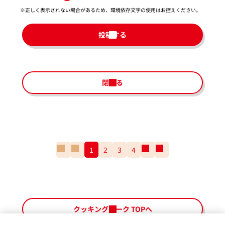
※正しく表示されない場合があるため、環境依存文字の使用はお控えください。​
投稿する
閉じる
一
前
1
2
3
4
次
一
番
の
の
番
最
ペ
ペ
最
初
ー
ー
後
の
ジ
ジ
の
ペ
ペ
クッキングパーク TOPへ
ー
ー
ジ
ジ