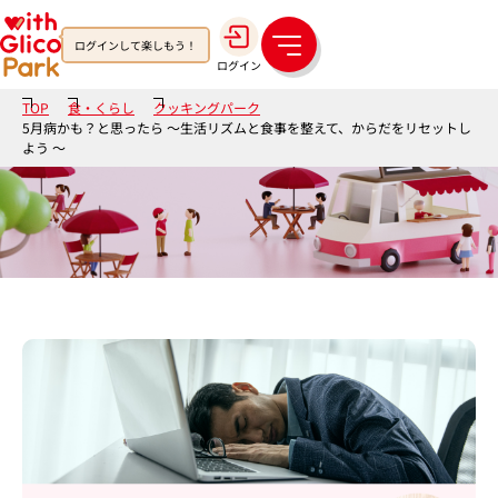
ログインして楽しもう！
メ
ログイン
ニ
ュ
TOP
食・くらし
クッキングパーク
ー
5月病かも？と思ったら ～生活リズムと食事を整えて、からだをリセットし
よう ～