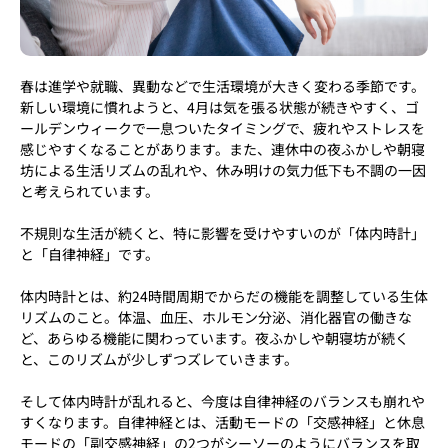
春は進学や就職、異動などで生活環境が大きく変わる季節です。
新しい環境に慣れようと、4月は気を張る状態が続きやすく、ゴ
ールデンウィークで一息ついたタイミングで、疲れやストレスを
感じやすくなることがあります。また、連休中の夜ふかしや朝寝
坊による生活リズムの乱れや、休み明けの気力低下も不調の一因
と考えられています。
不規則な生活が続くと、特に影響を受けやすいのが「体内時計」
と「自律神経」です。
体内時計とは、約24時間周期でからだの機能を調整している生体
リズムのこと。体温、血圧、ホルモン分泌、消化器官の働きな
ど、あらゆる機能に関わっています。夜ふかしや朝寝坊が続く
と、このリズムが少しずつズレていきます。
そして体内時計が乱れると、今度は自律神経のバランスも崩れや
すくなります。自律神経とは、活動モードの「交感神経」と休息
モードの「副交感神経」の2つがシーソーのようにバランスを取