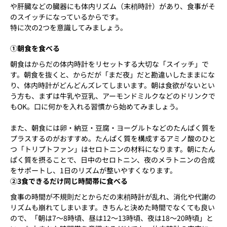
や肝臓などの臓器にも体内リズム（末梢時計）があり、食事がそ
のスイッチになっているからです。
特に次の2つを意識してみましょう。
①朝食を食べる
朝食はからだの体内時計をリセットする大切な「スイッチ」で
す。朝食を抜くと、からだが「まだ夜」だと勘違いしたままにな
り、体内時計がどんどんズレてしまいます。朝は食欲がないとい
う方も、まずは牛乳や豆乳、アーモンドミルクなどのドリンクで
もOK。口に何かを入れる習慣から始めてみましょう。
また、朝食には卵・納豆・豆腐・ヨーグルトなどのたんぱく質を
プラスするのがおすすめ。たんぱく質を構成するアミノ酸のひと
つ「トリプトファン」はセロトニンの材料になります。朝にたん
ぱく質を摂ることで、日中のセロトニン、夜のメラトニンの合成
をサポートし、1日のリズムが整いやすくなります。
②3食できるだけ同じ時間帯に食べる
食事の時間が不規則だとからだの末梢時計が乱れ、消化や代謝の
リズムも崩れてしまいます。きちんと決めた時間でなくても良い
ので、「朝は7〜8時頃、昼は12〜13時頃、夜は18〜20時頃」と