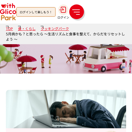
ログインして楽しもう！
メ
ログイン
ニ
ュ
TOP
食・くらし
クッキングパーク
ー
5月病かも？と思ったら ～生活リズムと食事を整えて、からだをリセットし
よう ～