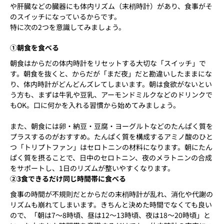
や肝臓などの臓器にも体内リズム（末梢時計）があり、食事がそ
のスイッチになっているからです。
特に次の2つを意識してみましょう。
①朝食を食べる
朝食はからだの体内時計をリセットする大切な「スイッチ」で
す。朝食を抜くと、からだが「まだ夜」だと勘違いしたままにな
り、体内時計がどんどんズレてしまいます。朝は食欲がないとい
う方も、まずは牛乳や豆乳、アーモンドミルクなどのドリンクで
もOK。口に何かを入れる習慣から始めてみましょう。
また、朝食には卵・納豆・豆腐・ヨーグルトなどのたんぱく質を
プラスするのがおすすめ。たんぱく質を構成するアミノ酸のひと
つ「トリプトファン」はセロトニンの材料になります。朝にたん
ぱく質を摂ることで、日中のセロトニン、夜のメラトニンの合成
をサポートし、1日のリズムが整いやすくなります。
②3食できるだけ同じ時間帯に食べる
食事の時間が不規則だとからだの末梢時計が乱れ、消化や代謝の
リズムも崩れてしまいます。きちんと決めた時間でなくても良い
ので、「朝は7〜8時頃、昼は12〜13時頃、夜は18〜20時頃」と