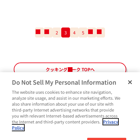
一
前
2
3
4
5
次
一
番
の
の
番
最
ペ
ペ
最
初
ー
ー
後
の
ジ
ジ
の
ペ
ペ
クッキングパーク TOPへ
ー
ー
ジ
ジ
Do Not Sell My Personal Information
The website uses cookies to enhance site navigation,
ペ
よくあるご質問
ご利用規約
Glicoメンバーズ会員規約
プライバシーポリシー
analyze site usage, and assist in our marketing efforts. We
ー
also share information about your use of our site with
サイトマップ
お問い合わせ
Cookie設定
Glicoホームページ
ジ
third-party Internet advertising networks that provide
最
いいね
you with relevant Internet-based advertisements across
上
the Internet and third-party content providers.
Privacy
部
Policy
に
コメント
戻