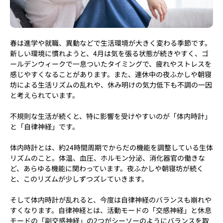
春は進学や就職、異動などで生活環境が大きく変わる季節です。
新しい環境に慣れようと、4月は気を張る状態が続きやすく、ゴ
ールデンウィークで一息ついたタイミングで、疲れやストレスを
感じやすくなることがあります。また、連休中の夜ふかしや朝寝
坊による生活リズムの乱れや、休み明けの気力低下も不調の一因
と考えられています。
不規則な生活が続くと、特に影響を受けやすいのが「体内時計」
と「自律神経」です。
体内時計とは、約24時間周期でからだの機能を調整している生体
リズムのこと。体温、血圧、ホルモン分泌、消化器官の働きな
ど、あらゆる機能に関わっています。夜ふかしや朝寝坊が続く
と、このリズムが少しずつズレていきます。
そして体内時計が乱れると、今度は自律神経のバランスも崩れや
すくなります。自律神経とは、活動モードの「交感神経」と休息
モードの「副交感神経」の2つがシーソーのようにバランスを取