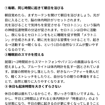
①毎朝、同じ時間に起きて朝日を浴びる
朝目覚めたら、まずカーテンを開けて朝日を浴びましょう。光が
目に入ることで、脳の体内時計がリセットされます。
光を浴びることで気持ちを安定させる「セロトニン」という脳内
の神経伝達物質の分泌が促されます。セロトニンは日中に活動
し、夜になるとセロトニンをもとに睡眠を促す物質「メラトニ
ン」が合成されます。朝に光を浴びる習慣をつけることで、起き
る→活動する→眠くなる、という1日の自然なリズムが整いやす
くなるのです。
②睡眠前のスマホを控える
就寝1〜2時間前からスマートフォンやパソコンの画面はなるべく
控えましょう。ブルーライトは体内時計を乱す一因とされていま
す。部屋の照明を少し落としたり、好きなハーブティーを飲んだ
り、軽くストレッチをしたりと、自分なりの眠りの準備をするこ
とで、自然と眠りに入りやすくなります。
③ 休日も起床時間を大きくずらさない
休日の朝は疲れているからこそ、思いっきり寝たいですよね。し
かし、平日と2時間以上ずれると体内時計が「時差ぼけ」のよう
な状態になり、平日の朝に起きるのが更に辛くなってしまうこと