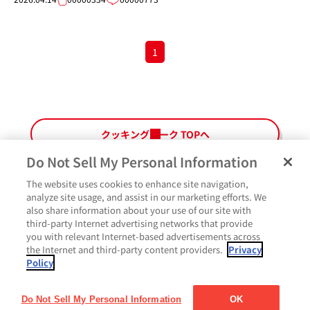
1
クッキングパーク TOPへ
Do Not Sell My Personal Information
The website uses cookies to enhance site navigation,
ペ
よくあるご質問
ご利用規約
Glicoメンバーズ会員規約
プライバシーポリシー
analyze site usage, and assist in our marketing efforts. We
ー
also share information about your use of our site with
サイトマップ
お問い合わせ
Cookie設定
Glicoホームページ
ジ
third-party Internet advertising networks that provide
最
you with relevant Internet-based advertisements across
上
the Internet and third-party content providers.
Privacy
部
Policy
に
戻
る
Do Not Sell My Personal Information
OK