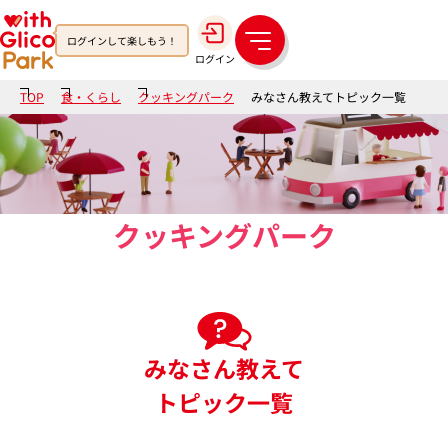
ログインして楽しもう！
メ
ログイン
ニ
ュ
TOP
食・くらし
クッキングパーク
みなさん教えてトピック一覧
ー
クッキングパーク
みなさん教えて
トピック一覧