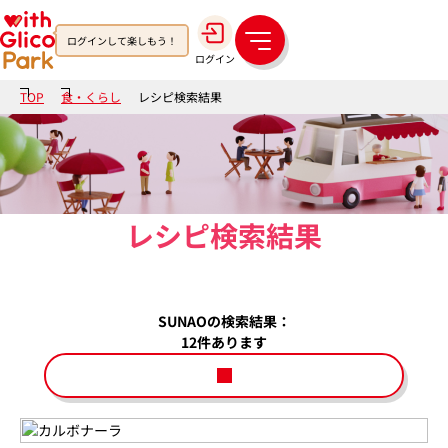
ログインして楽しもう！
メ
ログイン
ニ
ュ
TOP
食・くらし
レシピ検索結果
ー
レシピ検索結果
SUNAO
の検索結果：
12
件あります